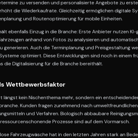
etermine zu versenden und personalisierte Angebote zu erstell
öht die Wiederkaufrate. Gleichzeitig ermöglichen digitale S
enplanung und Routenoptimierung für mobile Einheiten.
 hält ebenfalls Einzug in die Branche: Erste Anbieter nutzen K
ahrzeugen anhand von Fotos zu analysieren und automatisc
u generieren. Auch die Terminplanung und Preisgestaltung 
Systeme optimiert. Diese Entwicklungen sind noch in einem fr
s die Digitalisierung für die Branche bereithält.
als Wettbewerbsfaktor
t längst kein Nischenthema mehr, sondern ein entscheidend
ebranche. Kunden fragen zunehmend nach umweltfreundlichen 
ngsmitteln und Verfahren. Biologisch abbaubare Reinigungsmi
essourcenschonende Prozesse sind auf dem Vormarsch.
lose Fahrzeugwäsche hat in den letzten Jahren stark an Be