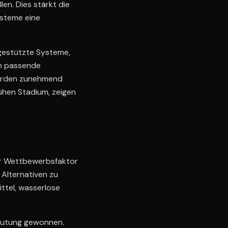
en. Dies stärkt die
ysteme eine
I-gestützte Systeme,
h passende
werden zunehmend
ühen Stadium, zeigen
er Wettbewerbsfaktor
Alternativen zu
ttel, wasserlose
deutung gewonnen.