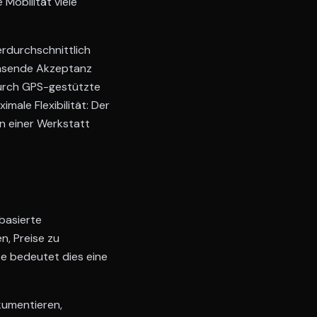
Mobilität viele
rdurchschnittlich
achsende Akzeptanz
urch GPS-gestützte
ale Flexibilität: Der
n einer Werkstatt
basierte
, Preise zu
e bedeutet dies eine
kumentieren,