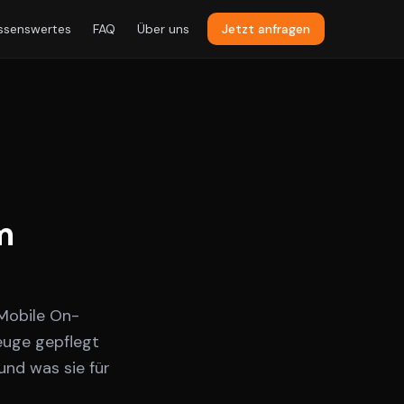
ssenswertes
FAQ
Über uns
Jetzt anfragen
m
 Mobile On-
euge gepflegt
und was sie für