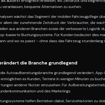
als äußerst erfolgreich erwiesen, wo Zeitdruck und begrenzte 
u veranlassen, bequeme Alternativen zu suchen.
analysen wächst das Segment der mobilen Fahrzeugpflege übe
 vor allem der zunehmende Zeitdruck der Verbraucher, die w
en aus anderen Branchen sowie die verbesserte Logistik d
p-basierte Buchungssysteme. Für Kunden bedeutet dies maxim
ann und wo es passt – ohne dass das Fahrzeug stundenlang i
 verändert die Branche grundlegend
at die Autoaufbereitungsbranche grundlegend verändert. App-
ermöglichen es Kunden, Termine in wenigen Minuten zu buchen
rtungen anderer Nutzer einzusehen. Für Aufbereitungsbetrieb
undenkommunikation und des Marketings.
tungssysteme helfen Betrieben dabei, Servicehistorien zu do