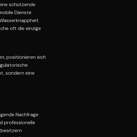
 eine schützende
mobile Dienste
t Wasserknappheit
he oft die einzige
n, positionieren sich
egulatorische
nt, sondern eine
igende Nachfrage
d professionelle
gbesitzern