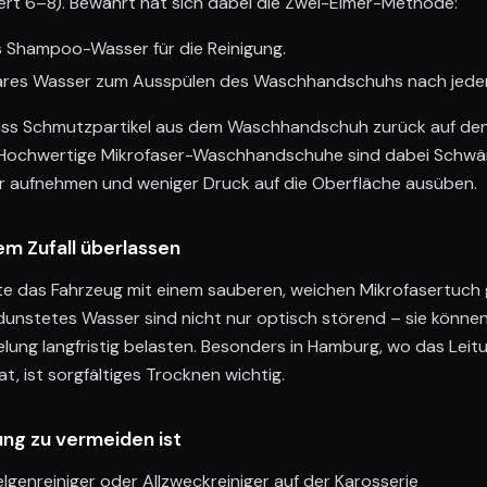
 6–8). Bewährt hat sich dabei die Zwei-Eimer-Methode:
 Shampoo-Wasser für die Reinigung.
lares Wasser zum Ausspülen des Waschhandschuhs nach jed
dass Schmutzpartikel aus dem Waschhandschuh zurück auf de
. Hochwertige Mikrofaser-Waschhandschuhe sind dabei Schw
r aufnehmen und weniger Druck auf die Oberfläche ausüben.
m Zufall überlassen
te das Fahrzeug mit einem sauberen, weichen Mikrofasertuch
dunstetes Wasser sind nicht nur optisch störend – sie könne
elung langfristig belasten. Besonders in Hamburg, wo das Lei
t, ist sorgfältiges Trocknen wichtig.
ung zu vermeiden ist
elgenreiniger oder Allzweckreiniger auf der Karosserie