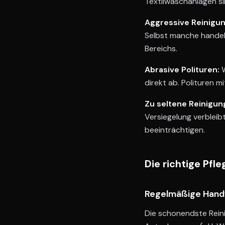
Textilwaschanlagen sin
Aggressive Reinigun
Selbst manche handel
Bereichs.
Abrasive Polituren:
W
direkt ab. Polituren m
Zu seltene Reinigun
Versiegelung verbleib
beeinträchtigen.
Die richtige Pfl
Regelmäßige Hand
Die schonendste Rein