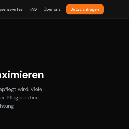
ssenswertes
FAQ
Über uns
Jetzt anfragen
aximieren
pflegt wird. Viele
er Pflegeroutine
chtung