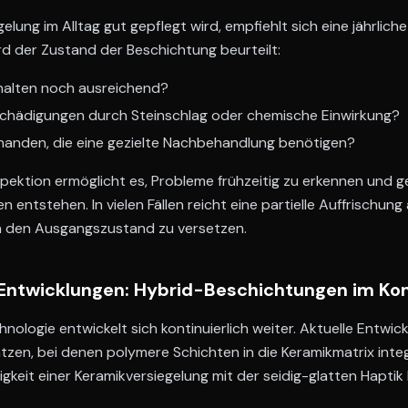
lung im Alltag gut gepflegt wird, empfiehlt sich eine jährlich
rd der Zustand der Beschichtung beurteilt:
rhalten noch ausreichend?
eschädigungen durch Steinschlag oder chemische Einwirkung?
handen, die eine gezielte Nachbehandlung benötigen?
spektion ermöglicht es, Probleme frühzeitig zu erkennen und g
entstehen. In vielen Fällen reicht eine partielle Auffrischung
in den Ausgangszustand zu versetzen.
 Entwicklungen: Hybrid-Beschichtungen im K
nologie entwickelt sich kontinuierlich weiter. Aktuelle Entwic
zen, bei denen polymere Schichten in die Keramikmatrix integr
igkeit einer Keramikversiegelung mit der seidig-glatten Hapt