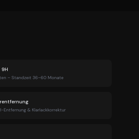
g 9H
ten – Standzeit 36–60 Monate
erentfernung
rl-Entfernung & Klarlackkorrektur